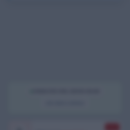
COINMASTER SPIEL SERVER ONLINE
LIVE CHECK & DETAILS
URLAUB