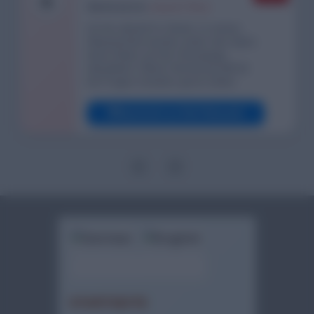
🏝️
Abwesend
(noch 1 Tag)
Ich bin aktuell im Urlaub. In meiner
Abwesenheit werden außer den Spins
keine Daten auf der Homepage
aktualisiert. Meine Vertretung hilft dir
bei Fragen trotzdem gerne weiter.
💬
Nachricht an Rolf Maiwald
STARTSEITE