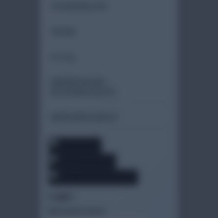
CHANGELOG
TEAM
F.A.Q.
IMPRESSUM -
DATENSCHUTZ
SERVERCHECK
Login:
Benutzername