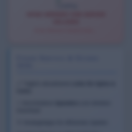
SPINS WERDEN VOM SERVER
GELADEN
Einen Moment Geduld bitte...
Unser Service & Guides
2026:
🔗 Täglich aktualisierte
Links für Spins &
Coins
⚡ Verschiedene
Speeders
zum direkten
Download
💡 Strategietipps für effizientes Spielen