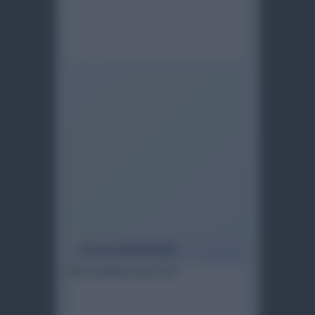
CM HELFERFÜCHSE