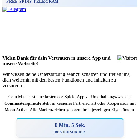
FREE SPINS TELEGRAM
Vielen Dank für dein Vertrauen in unsere App und
unsere Webseite!
Wir wissen deine Unterstützung sehr zu schätzen und freuen uns,
dich weiterhin mit den besten Funktionen und Inhalten zu
versorgen.
Coin Master ist eine kostenlose Spiele-App zu Unterhaltungszwecken.
Coinmasterspins.de
steht in keinerlei Partnerschaft oder Kooperation mit
Moon Active. Alle Markenzeichen gehören ihren jeweiligen Eigentümern.
0 Min. 5 Sek.
BESUCHSDAUER