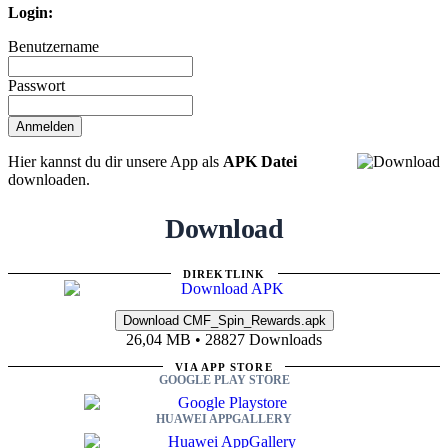
Login:
Benutzername
Passwort
Hier kannst du dir unsere App als
APK Datei
downloaden.
Download
DIREKTLINK
26,04 MB • 28827 Downloads
VIA APP STORE
GOOGLE PLAY STORE
HUAWEI APPGALLERY