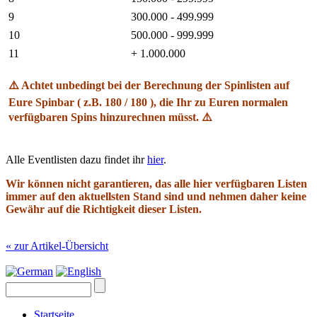
9
300.000 - 499.999
10
500.000 - 999.999
11
+ 1.000.000
⚠️ Achtet unbedingt bei der Berechnung der Spinlisten auf
Eure Spinbar ( z.B. 180 / 180 ), die Ihr zu Euren normalen
verfügbaren Spins hinzurechnen müsst. ⚠️
Alle Eventlisten dazu findet ihr
hier
.
Wir können nicht garantieren, das alle hier verfügbaren Listen
immer auf den aktuellsten Stand sind und nehmen daher keine
Gewähr auf die Richtigkeit dieser Listen.
« zur Artikel-Übersicht
Startseite