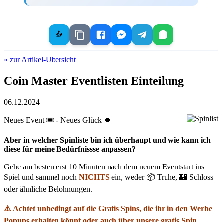
📤
« zur Artikel-Übersicht
Coin Master Eventlisten Einteilung
06.12.2024
Neues Event 🎟️ - Neues Glück 🍀
Aber in welcher Spinliste bin ich überhaupt und wie kann ich
diese für meine Bedürfnissse anpassen?
Gehe am besten erst 10 Minuten nach dem neuem Eventstart ins
Spiel und sammel noch
NICHTS
ein, weder 📦 Truhe, 🏰 Schloss
oder ähnliche Belohnungen.
⚠️ Achtet unbedingt auf die Gratis Spins, die ihr in den Werbe
Popups erhalten könnt oder auch über unsere gratis Spin