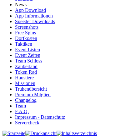
News
App Download
App Informationen
Speeder Downloads
Screenshots
Free Spins
Dorfkosten
Taktiken
Event Listen
Event Zeiten
Team Schloss
Zauberland
Token Rad
Haustiere
Missionen
Truhenübersicht
Premium Mitglied
Changelog
Team
F.A.Q.
Impressum - Datenschutz
Servercheck