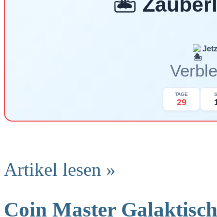
🏝️ Zauber
Jet
Verble
TAGE
29
Artikel lesen »
Coin Master Galaktisc