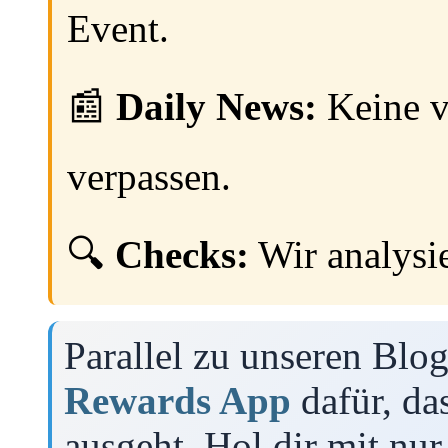
Event.
📰
Daily News:
Keine v
verpassen.
🔍
Checks:
Wir analysie
Parallel zu unseren Blo
Rewards App
dafür, das
ausgeht. Hol dir mit nu