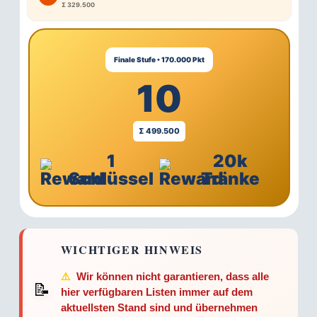
Σ 329.500
Finale Stufe • 170.000 Pkt
10
Σ 499.500
1
20k
Schlüssel
Tränke
WICHTIGER HINWEIS
⚠️
Wir können nicht garantieren, dass alle
📝
hier verfügbaren Listen immer auf dem
aktuellsten Stand sind und übernehmen